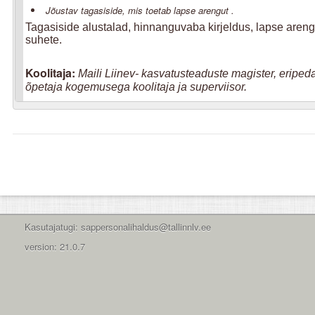
Jõustav tagasiside, mis toetab lapse arengut
.
Tagasiside alustalad, hinnanguvaba kirjeldus, lapse areng
suhete.
Koolitaja:
Maili Liinev- kasvatusteaduste magister, eriped
õpetaja kogemusega koolitaja ja superviisor.
Kasutajatugi: sappersonalihaldus@tallinnlv.ee
version: 21.0.7