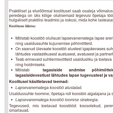
Praktilisel ja elurõõmsal koolitusel saab osaleja võimal
peredega on üks kõige olulisemaid tegevusi õpetaja tö
hulgaliselt praktilisi teadmisi ja oskusi, mida kohe lastea
Koolituse läbinu:
Mõistab koostöö olulisust lapsevanematega lapse aren
ning usaldussuhte kujunemise põhimõtteid.
On saanud ülevaate koostöö alustest igapäevases su
lähtudes vastastikusest austusest, avatusest ja partner
Teab erinevaid suhtlemisvõtteid usaldusliku ja toetav
ning hoidmiseks.
Mõistab
tagasiside andmise põhimõtte
tagasisidevestlust lähtudes lapse tugevustest ja va
Koolitusel käsitletavad teemad:
Lapsevanematega koostöö alustalad.
Usaldussuhte loomine, õpetaja roll koostöö algatajana ja
Lapsevanematega koostöö loomise strateegia.
Tegevused, mis toetavad koostööd: koosolekud, pereve
ümarlauad.