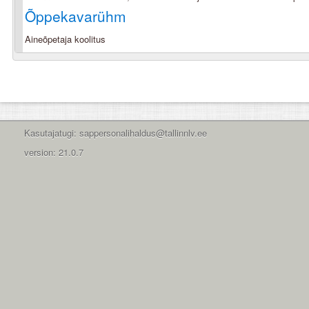
Õppekavarühm
Aineõpetaja koolitus
Kasutajatugi: sappersonalihaldus@tallinnlv.ee
version: 21.0.7