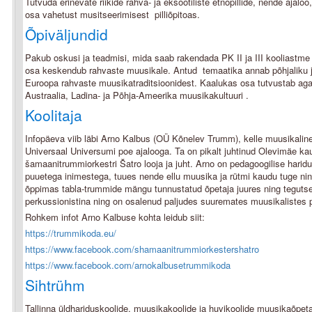
Tutvuda erinevate riikide rahva- ja eksootiliste etnopillide, nende ajal
osa vahetust musitseerimisest pilliõpitoas.
Õpiväljundid
Pakub oskusi ja teadmisi, mida saab rakendada PK II ja III kooliast
osa keskendub rahvaste muusikale. Antud temaatika annab põhjaliku ja 
Euroopa rahvaste muusikatraditsioonidest. Kaalukas osa tutvustab aga 
Austraalia, Ladina- ja Põhja-Ameerika muusikakultuuri .
Koolitaja
Infopäeva viib läbi Arno Kalbus (OÜ Kõnelev Trumm), kelle muusikalin
Universaal Universumi poe ajalooga. Ta on pikalt juhtinud Olevimäe kau
šamaanitrummiorkestri Šatro looja ja juht. Arno on pedagoogilise harid
puuetega inimestega, tuues nende ellu muusika ja rütmi kaudu tuge ni
õppimas tabla-trummide mängu tunnustatud õpetaja juures ning teguts
perkussionistina ning on osalenud paljudes suuremates muusikalistes p
Rohkem infot Arno Kalbuse kohta leidub siit:
https://trummikoda.eu/
https://www.facebook.com/shamaanitrummiorkestershatro
https://www.facebook.com/arnokalbusetrummikoda
Sihtrühm
Tallinna üldhariduskoolide, muusikakoolide ja huvikoolide muusikaõpet