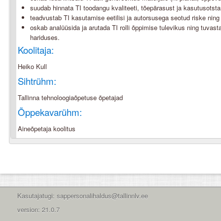
suudab hinnata TI toodangu kvaliteeti, tõepärasust ja kasutusotsta
teadvustab TI kasutamise eetilisi ja autorsusega seotud riske nin
oskab analüüsida ja arutada TI rolli õppimise tulevikus ning tuvast
hariduses.
Koolitaja:
Heiko Kull
Sihtrühm:
Tallinna tehnoloogiaõpetuse õpetajad
Õppekavarühm:
Aineõpetaja koolitus
Kasutajatugi: sappersonalihaldus@tallinnlv.ee
version: 21.0.7