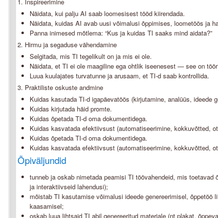
1. Inspireerimine
Näidata, kui palju AI saab loomesisest tööd kiirendada.
Näidata, kuidas AI avab uusi võimalusi õppimises, loometöös ja h
Panna inimesed mõtlema: “Kus ja kuidas TI saaks mind aidata?”
2. Hirmu ja segaduse vähendamine
Selgitada, mis TI tegelikult on ja mis ei ole.
Näidata, et TI ei ole maagiline ega ohtlik iseenesest — see on tööri
Luua kuulajates turvatunne ja arusaam, et TI-d saab kontrollida.
3. Praktiliste oskuste andmine
Kuidas kasutada TI-d igapäevatöös (kirjutamine, analüüs, ideede g
Kuidas kirjutada häid promte.
Kuidas õpetada TI-d oma dokumentidega.
Kuidas kasvatada efektiivsust (automatiseerimine, kokkuvõtted, ot
Kuidas õpetada TI-d oma dokumentidega.
Kuidas kasvatada efektiivsust (automatiseerimine, kokkuvõtted, ot
Õpiväljundid
tunneb ja oskab nimetada peamisi TI töövahendeid, mis toetavad õpe
ja interaktiivseid lahendusi);
mõistab TI kasutamise võimalusi ideede genereerimisel, õppetöö li
kaasamisel;
oskab luua lihtsaid TI abil genereeritud materjale (nt plakat, õppe