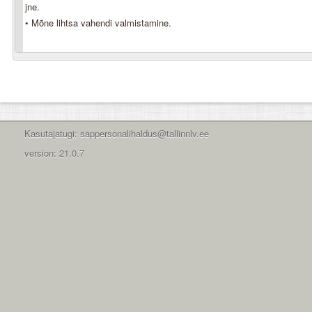
jne.
• Mõne lihtsa vahendi valmistamine.
Kasutajatugi: sappersonalihaldus@tallinnlv.ee
version: 21.0.7