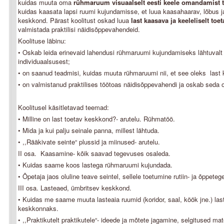
kuidas muuta oma
rühmaruum visuaalselt eesti keele omandamist 
kuidas kaasata lapsi ruumi kujundamisse, et luua kaasahaarav, lõbus j
keskkond. Pärast koolitust oskad luua
last kaasava ja keeleliselt to
valmistada praktilisi näidisõppevahendeid.
Koolituse läbinu:
• Oskab leida erinevaid lahendusi rühmaruumi kujundamiseks lähtuvalt 
individuaalsusest;
• on saanud teadmisi, kuidas muuta rühmaruumi nii, et see oleks last 
• on valmistanud praktilises töötoas näidisõppevahendi ja oskab seda
Koolitusel käsitletavad teemad:
• Milline on last toetav keskkond?- arutelu. Rühmatöö.
• Mida ja kui palju seinale panna, millest lähtuda.
• ,,Rääkivate seinte“ plussid ja miinused- arutelu.
II osa. Kaasamine- kõik saavad tegevuses osaleda.
• Kuidas saame koos lastega rühmaruumi kujundada.
• Õpetaja jaos oluline teave seintel, sellele toetumine rutiin- ja õppeteg
III osa. Lasteaed, ümbritsev keskkond.
• Kuidas me saame muuta lasteaia ruumid (koridor, saal, köök jne.) last
keskkonnaks.
• ,,Praktikutelt praktikutele“- ideede ja mõtete jagamine, selgitused mat