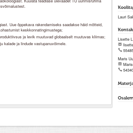
aökoloogiast. Kuulata teadlase ülevaadet TÜ uurimisrühma
isvõimalustest.
Koolita
Lauri Sa
iast. Uue õppekava rakendamiseks saadakse häid mõtteid,
 kohastumist keskkonnatingimustega;
Kontak
produktiivsus ja levik muutuvad globaalselt muutuvas kliimas;
Lisette L
ju kalade ja lindude vastupanuvõimele.
lisett
5548
Maris U
Maris
5434
Materja
Osalem