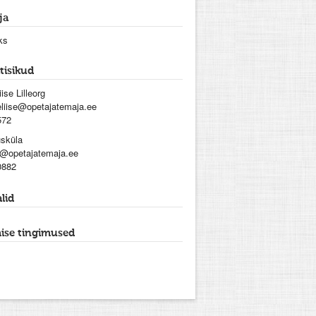
ja
ks
tisikud
iise Lilleorg
eliise@opetajatemaja.ee
572
usküla
@opetajatemaja.ee
0882
lid
ise tingimused