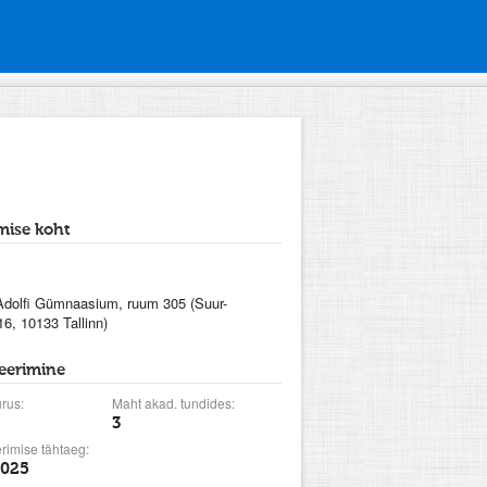
ise koht
dolfi Gümnaasium, ruum 305 (Suur-
16, 10133 Tallinn)
reerimine
rus:
Maht akad. tundides:
3
rimise tähtaeg:
2025