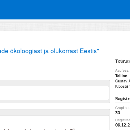
de ökoloogiast ja olukorrast Eestis"
Toimum
Aadress:
Tallinn
Gustav A
Kloostri 
Regist
Grupi suu
30
Registree
09.12.