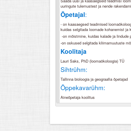
Saada uusi ja kaasaegseid teadmisi loom
uuringute tulemustest ja nende rakendam
Õpetajal
:
- on kaasaegsed teadmised loomaökoloog
kuidas selgitada loomade kohanemist ja
-on mõistmine, kuidas kalade ja lindude 
-on oskused selgitada kliimamuutuste mõ
Koolitaja
Lauri Saks, PhD (loomaökoloogia) TÜ
Sihtrühm:
Tallinna bioloogia ja geograafia õpetajad
Õppekavarühm:
Aineõpetaja koolitus