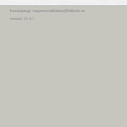
Kasutajatugi: sappersonalihaldus@tallinnlv.ee
version: 21.0.7