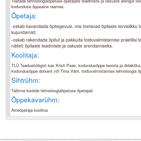
Toetada tehnoloogiaõpetuse õpetajate teadmiste ja oskuste arengut to
kodunduse õppeaine raames.
Õpetaja:
-oskab kavandada õpitegevusi, mis toetavad õpilaste tervislikku 
kujundamist;
-oskab rakendada õpitut ja pakkuda toiduvalmistamise praktilisi t
näitel) õpilaste teadmiste ja oskuste arendamiseks.
Koolitaja:
TLÜ Teadusköögist kas Kristi Paas, kodundusõppe teooria ja didaktika 
kodundusõppe dotsent või Tiina Vänt, toiduvalmistamise tehnoloogia õ
Sihtrühm:
Tallinna koolide tehnoloogiaõpetuse õpetajad
Õppekavarühm:
Aineõpetaja koolitus