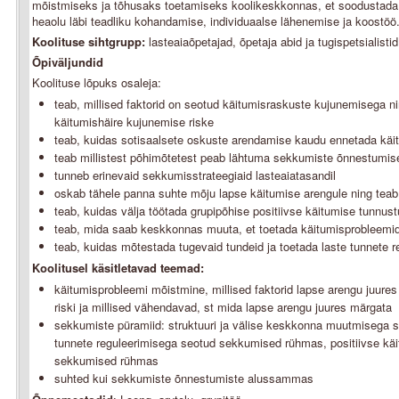
mõistmiseks ja tõhusaks toetamiseks koolikeskkonnas, et soodustada õ
heaolu läbi teadliku kohandamise, individuaalse lähenemise ja koostöö
Koolituse sihtgrupp:
lasteaiaõpetajad, õpetaja abid ja tugispetsialistid
Õpiväljundid
Koolituse lõpuks osaleja:
teab, millised faktorid on seotud käitumisraskuste kujunemisega n
käitumishäire kujunemise riske
teab, kuidas sotisaalsete oskuste arendamise kaudu ennetada käi
teab millistest põhimõtetest peab lähtuma sekkumiste õnnestumis
tunneb erinevaid sekkumisstrateegiaid lasteaiatasandil
oskab tähele panna suhte mõju lapse käitumise arengule ning teab,
teab, kuidas välja töötada grupipõhise positiivse käitumise tunnu
teab, mida saab keskkonnas muuta, et toetada käitumisprobleemid
teab, kuidas mõtestada tugevaid tundeid ja toetada laste tunnete r
Koolitusel käsitletavad teemad:
käitumisprobleemi mõistmine, millised faktorid lapse arengu juure
riski ja millised vähendavad, st mida lapse arengu juures märgata
sekkumiste püramiid: struktuuri ja välise keskkonna muutmisega
tunnete reguleerimisega seotud sekkumised rühmas, positiivse kä
sekkumised rühmas
suhted kui sekkumiste õnnestumiste alussammas