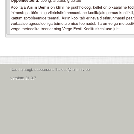
Õppemeetodid
: Loeng, arutelu, grupitöö
Koolitaja
Airiin Demir
on kliiniline psühholoog, kellel on pikaajaline 
inimestega töös ning viieteistkümneaastane koolitajakogemus konflikti,
käitumisprobleemide teemal. Airiin koolitab erinevaid sihtrühmasid pea
verbaalse agressiooniga toimetulemise teemadel. Ta on verge metoodika
verge metoodika treener ning Verge Eesti Koolituskeskuse juht.
Kasutajatugi: sappersonalihaldus@tallinnlv.ee
version: 21.0.7