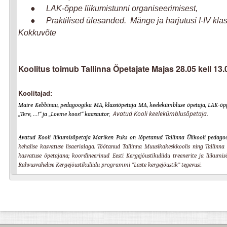
●
LAK-õppe liikumistunni organiseerimisest,
●
Praktilised ülesanded. Mänge ja harjutusi I-IV klas
Kokkuvõte
Koolitus toimub Tallinna Õpetajate Majas 28.05 kell 13.
Koolitajad:
Maire Kebbinau, pedagoogika MA, klassiõpetaja MA, keelekümbluse õpetaja, LAK-õppe
Avatud Kooli keelekümblusõpetaja.
„Tere, …!“ ja „Loeme koos!“ kaasautor,
Avatud Kooli liikumisõpetaja Mariken Puks on lõpetanud Tallinna Ülikooli pedag
kehalise kasvatuse lisaerialaga.
Töötanud Tallinna Muusikakeskkoolis ning Tallinna V
kasvatuse õpetajana; koordineerinud Eesti Kergejõustikuliidu treenerite ja liikumi
Rahvusvahelise Kergejõustikuliidu programmi “Laste kergejõustik” tegevusi.