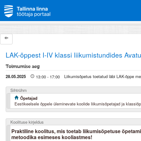
LAK-õppest I-IV klassi liikumistundides Ava
Toimumise aeg
28.05.2025
Liikumisõpetus toetatud läbi LAK-õppe me
13:00 - 17:00
Sihtrühm
Õpetajad
Eestikeelsele õppele üleminevate koolide liikumisõpetajad ja klassiõpe
Koolituse kirjeldus
Praktiline koolitus, mis toetab liikumisõpetuse õpetam
metoodika esimeses kooliastmes!