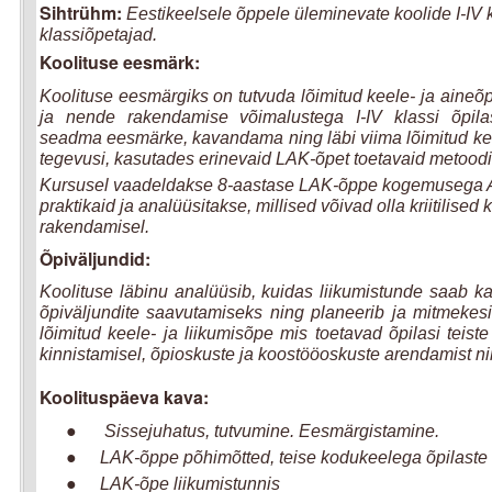
Sihtrühm:
Eestikeelsele õppele üleminevate koolide
I-IV
klassiõpetajad.
Koolituse eesmärk:
Koolituse eesmärgiks on tutvuda lõimitud keele- ja aine
ja nende rakendamise võimalustega I-IV klassi õpilas
seadma eesmärke, kavandama ning läbi viima lõimitud ke
tegevusi, kasutades erinevaid LAK-õpet toetavaid metoodili
Kursusel vaadeldakse 8-aastase LAK-õppe kogemusega A
praktikaid ja analüüsitakse, millised võivad olla kriitilis
rakendamisel.
Õpiväljundid:
Koolituse läbinu analüüsib, kuidas liikumistunde saab k
õpiväljundite saavutamiseks ning planeerib ja mitmekesi
lõimitud keele- ja liikumisõpe mis toetavad õpilasi teis
kinnistamisel, õpioskuste ja koostööoskuste arendamist ni
Koolituspäeva kava:
●
Sissejuhatus, tutvumine. Eesmärgistamine.
●
LAK-õppe põhimõtted, teise kodukeelega õpilaste
●
LAK-õpe liikumistunnis