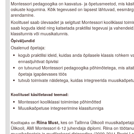
Montessori pedagoogika on kasvatus- ja õpetusmeetod, mis käsitl
oskuste kogumina. Kõik tegevused on lapsest lähtuvad, eesmärgi
arendamine.
Koolitusel saab ülevaadet ja selgitust Montessori kooliklassi toi
saab koguda ideid ning katsetada praktilisi tegevusi ja vahendei
klassitunnis või muusikatunnis.
Õpiväljundid
Osalenud õpetaja:
kogub praktilisi ideid, kuidas anda õpilasele klassis rohkem 
ennastjuhtivat õpiviisi
on tutvunud Montessori pedagoogika põhimõtetega, mis aitab
õpetaja igapäevases töös
tutvub toimivate näidetega, kuidas integreerida muusikaõpetu
Koolitusel käsitletavad teemad:
Montessori kooliklassi toimimise põhimõtted
Muusikaõpetuse integreerimine klassitunniga
Riina Must,
kes on
Tallinna Ülikooli muusikaõpeta
Koolitajaks on
Ülikooli, AMI Montessori 6-12 juhendaja diplomi. Riina on töötan
muusikaõpetaja ja mudilaskoori dirigendina (2009-2011 Peetri L