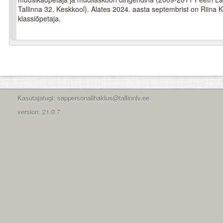
Tallinna 32. Keskkool).
Alates 2024. aasta septembrist on Riina K
klassiõpetaja.
Kasutajatugi: sappersonalihaldus@tallinnlv.ee
version: 21.0.7