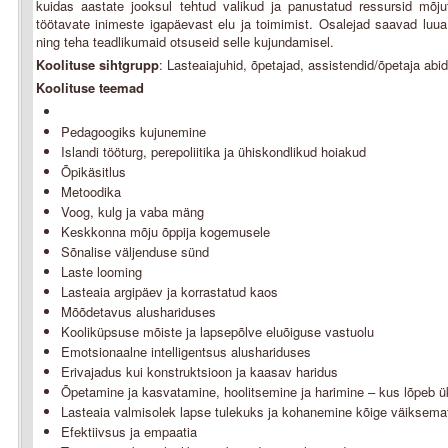
kuidas aastate jooksul tehtud valikud ja panustatud ressursid mõj
töötavate inimeste igapäevast elu ja toimimist. Osalejad saavad luu
ning teha teadlikumaid otsuseid selle kujundamisel.
Koolituse sihtgrupp
: Lasteaiajuhid, õpetajad, assistendid/õpetaja abid
Koolituse teemad
Pedagoogiks kujunemine
Islandi tööturg, perepoliitika ja ühiskondlikud hoiakud
Õpikäsitlus
Metoodika
Voog, kulg ja vaba mäng
Keskkonna mõju õppija kogemusele
Sõnalise väljenduse sünd
Laste looming
Lasteaia argipäev ja korrastatud kaos
Mõõdetavus alushariduses
Kooliküpsuse mõiste ja lapsepõlve eluõiguse vastuolu
Emotsionaalne intelligentsus alushariduses
Erivajadus kui konstruktsioon ja kaasav haridus
Õpetamine ja kasvatamine, hoolitsemine ja harimine – kus lõpeb ük
Lasteaia valmisolek lapse tulekuks ja kohanemine kõige väiksema
Efektiivsus ja empaatia