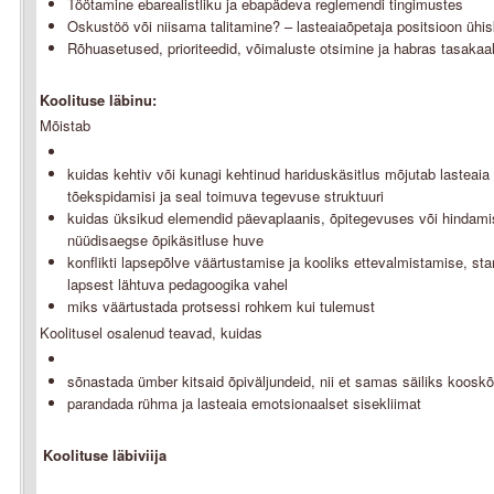
Töötamine ebarealistliku ja ebapädeva reglemendi tingimustes
Oskustöö või niisama talitamine? – lasteaiaõpetaja positsioon ühi
Rõhuasetused, prioriteedid, võimaluste otsimine ja habras tasakaal
Koolituse läbinu:
Mõistab
kuidas kehtiv või kunagi kehtinud hariduskäsitlus mõjutab lasteai
tõekspidamisi ja seal toimuva tegevuse struktuuri
kuidas üksikud elemendid päevaplaanis, õpitegevuses või hindamis
nüüdisaegse õpikäsitluse huve
konflikti lapsepõlve väärtustamise ja kooliks ettevalmistamise, sta
lapsest lähtuva pedagoogika vahel
miks väärtustada protsessi rohkem kui tulemust
Koolitusel osalenud teavad, kuidas
sõnastada ümber kitsaid õpiväljundeid, nii et samas säiliks koos
parandada rühma ja lasteaia emotsionaalset sisekliimat
Koolituse läbiviija