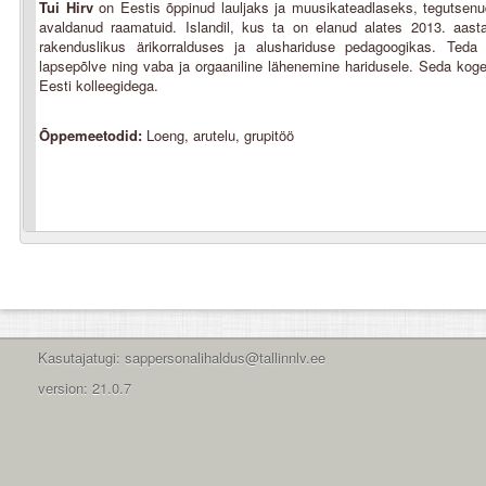
Tui Hirv
on Eestis õppinud lauljaks ja muusikateadlaseks, tegutsenud
avaldanud raamatuid. Islandil, kus ta on elanud alates 2013. aast
rakenduslikus ärikorralduses ja alushariduse pedagoogikas. Teda p
lapsepõlve ning vaba ja orgaaniline lähenemine haridusele. Seda kog
Eesti kolleegidega.
Õppemeetodid:
Loeng, arutelu, grupitöö
Kasutajatugi: sappersonalihaldus@tallinnlv.ee
version: 21.0.7