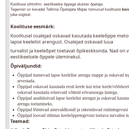
Koolituse sihtrühm: eestikeelse õppega alustav õpetaja.
Tegemist on kevadel Tallinna Õpetajate Majas toimunud koolituste
kor
juba sügisel.
Koolituse eesmärk:
Koolitusel osalejad oskavad kasutada keeleõppe metoo
lapse keelelist arengust. Osalejad oskavad luua
turvalist ja keeleõpet toetavat õpikeskkonda. Nad on 
eestikeelsele õppele üleminekul.
Õpiväljundid:
Õppijad tunnevad lapse keelelise arengu etappe ja
oskavad teg
arvestada.
Õppijad oskavad kasutada eesti keele kui teise
keele/võõrkeel
oskavad
kasutada erinevaid võtteid erivanusega lastega.
Õppijad analüüsivad lapse keelelist arengut ja oskavad
kasuta
arengu toetamiseks.
Õppijad lõimivad ainevaldkondi ja rakendavad
rutiintegevusi
Õppijad loovad rühmas keeleõppetegevust toetava
turvalise 
Teemad: