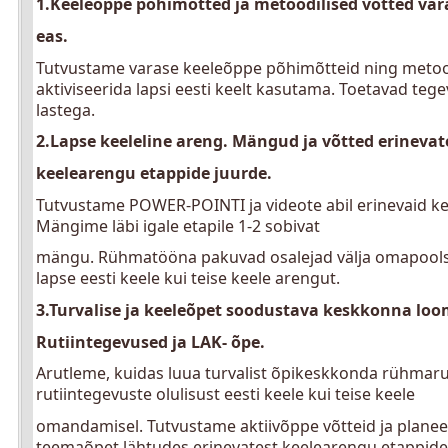
1.Keeleõppe põhimõtted ja metoodilised võtted var
eas.
Tutvustame varase keeleõppe põhimõtteid ning metood
aktiviseerida lapsi eesti keelt kasutama. Toetavad
tege
lastega.
2.Lapse keeleline areng. Mängud ja võtted erinevat
keelearengu etappide juurde.
Tutvustame POWER-POINTI ja videote abil erinevaid
ke
Mängime läbi igale etapile 1-2 sobivat
mängu. Rühmatööna pakuvad osalejad välja omapool
lapse eesti keele kui teise keele arengut.
3.Turvalise ja keeleõpet soodustava keskkonna loo
Rutiintegevused ja LAK- õpe.
Arutleme, kuidas luua turvalist õpikeskkonda rühmar
rutiintegevuste olulisust eesti keele kui teise keele
omandamisel. Tutvustame aktiivõppe võtteid ja plane
teemaõpet lähtudes erinevatest keelearengu etappide