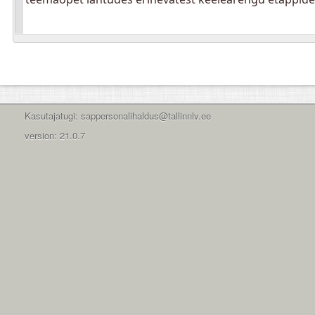
Kasutajatugi: sappersonalihaldus@tallinnlv.ee
version: 21.0.7