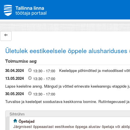
Ületulek eestikeelsele õppele alushariduses 
Toimumise aeg
30.04.2024
Keeleõppe põhimõtted ja metoodilised võt
13:30 - 17:00
13.05.2024
13:30 - 17:00
Lapse keeleline areng. Mängud ja võtted erinevate keelearengu etappide j
30.05.2024
13:30 - 17:00
Turvalise ja keeleõpet soodustava keskkonna loomine. Rutiintegevused j
Sihtrühm
Õpetajad
Järgmisest õppeaastast eestikeelse õppega alustav õpetaja või abiõp