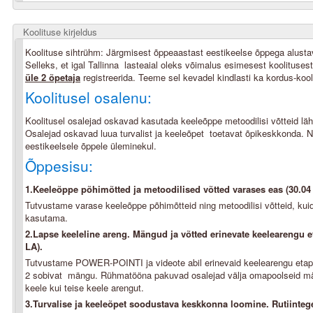
Koolituse kirjeldus
Koolituse sihtrühm: Järgmisest õppeaastast eestikeelse õppega alustav
Selleks, et igal Tallinna lasteaial oleks võimalus esimesest koolituse
üle 2 õpetaja
registreerida. Teeme sel kevadel kindlasti ka kordus-kool
Koolitusel osalenu:
Koolitusel osalejad oskavad kasutada keeleõppe metoodilisi võtteid läh
Osalejad oskavad luua turvalist ja keeleõpet toetavat õpikeskkonda. 
eestikeelsele õppele üleminekul.
Õppesisu:
1.Keeleõppe põhimõtted ja metoodilised võtted varases eas (30.04
Tutvustame varase keeleõppe põhimõtteid ning metoodilisi võtteid, kuida
kasutama.
2.Lapse keeleline areng. Mängud ja võtted erinevate keelearengu e
LA).
Tutvustame POWER-POINTI ja videote abil erinevaid keelearengu etappe
2 sobivat mängu. Rühmatööna pakuvad osalejad välja omapoolseid mä
keele kui teise keele arengut.
3.Turvalise ja keeleõpet soodustava keskkonna loomine.
Rutiinteg