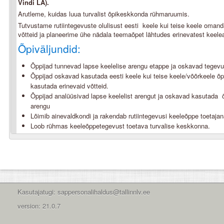
Vindi LA).
Arutleme, kuidas luua turvalist õpikeskkonda rühmaruumis.
Tutvustame rutiintegevuste olulisust eesti keele kui teise keele oman
võtteid ja planeerime ühe nädala teemaõpet lähtudes erinevatest keele
Õpiväljundid:
Õppijad tunnevad lapse keelelise arengu etappe ja oskavad tegevus
Õppijad oskavad kasutada eesti keele kui teise keele/võõrkeele õ
kasutada erinevaid võtteid.
Õppijad analüüsivad lapse keelelist arengut ja oskavad kasutada
arengu
Lõimib ainevaldkondi ja rakendab rutiintegevusi keeleõppe toetajan
Loob rühmas keeleõppetegevust toetava turvalise keskkonna.
Kasutajatugi: sappersonalihaldus@tallinnlv.ee
version: 21.0.7