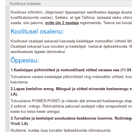
Koolituse kirjeldus
Koolituse sihtrühm: Järgmisest õppeaastast eestikeelse õppega alusta
kvalifikatsioonile vastav). Selleks, et igal Tallinna lasteaial oleks võ
saada, siis palume,
mitte üle 2 õpetaja
registreerida. Teeme sel kevade
Koolitusel osalenu:
Koolitusel osalejad oskavad kasutada keeleõppe metoodilisi võtteid läh
Osalejad oskavad luua turvalist ja keeleõpet toetavat õpikeskkonda. 
eestikeelsele õppele üleminekul.
Õppesisu:
1.Keeleõppe põhimõtted ja metoodilised võtted varases eas (11.04
Tutvustame varase keeleõppe põhimõtteid ning metoodilisi võtteid, kuida
kasutama.
2.Lapse keeleline areng. Mängud ja võtted erinevate keelearengu e
LA).
Tutvustame POWER-POINTI ja videote abil erinevaid keelearengu etappe
2 sobivat mängu. Rühmatööna pakuvad osalejad välja omapoolseid mä
keele kui teise keele arengut.
3.Turvalise ja keeleõpet soodustava keskkonna loomine.
Rutiinteg
Vindi LA).
Arutleme, kuidas luua turvalist õpikeskkonda rühmaruumis.