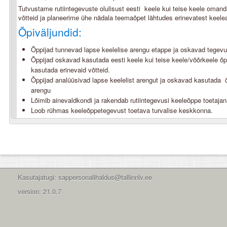
Tutvustame rutiintegevuste olulisust eesti keele kui teise keele oman
võtteid ja planeerime ühe nädala teemaõpet lähtudes erinevatest keele
Õpiväljundid:
Õppijad tunnevad lapse keelelise arengu etappe ja oskavad tegevus
Õppijad oskavad kasutada eesti keele kui teise keele/võõrkeele õ
kasutada erinevaid võtteid.
Õppijad analüüsivad lapse keelelist arengut ja oskavad kasutada
arengu
Lõimib ainevaldkondi ja rakendab rutiintegevusi keeleõppe toetajan
Loob rühmas keeleõppetegevust toetava turvalise keskkonna.
Kasutajatugi: sappersonalihaldus@tallinnlv.ee
version: 21.0.7