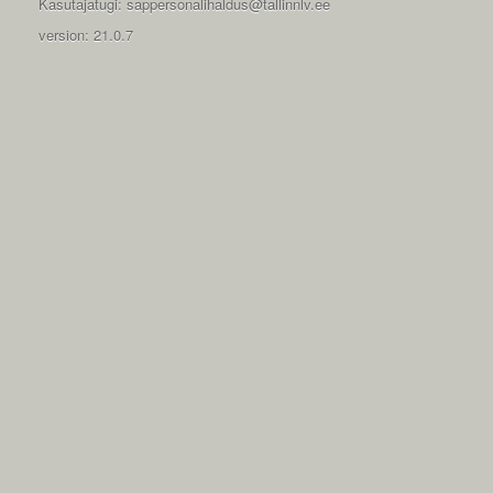
Kasutajatugi: sappersonalihaldus@tallinnlv.ee
version: 21.0.7