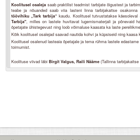
Koolitusel osaleja
saab praktilist teadmist tarbijate õigustest ja tarb
teabe ja nõuanded saab viia lasteni linna tarbijakaitse osakonna 
töövihiku
„Tark tarbija“
kaudu. Koolitusel tutvustatakse käesoleval 
Tarbija"
, milles on lastele huvitavat lugemismaterjali ja põnevaid ha
õpetajate ühistegevust ning loob võimaluse kaasata ka laste pereliikme
Kõik koolitusel osalejad saavad nautida kohvi ja küpsiseid ning kaasa 
Koolitusel osalenud lasteaia õpetajale ja tema rühma lastele edastame 
toimumist.
Koolituse viivad läbi
Birgit Valgus, Raili Nääme
(Tallinna tarbijakaits