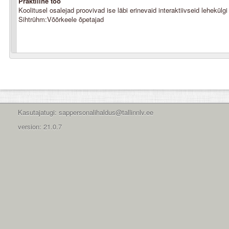
Praktiline töö
Koolitusel osalejad proovivad ise läbi erinevaid interaktiivseid lehekülgi
Sihtrühm:Võõrkeele õpetajad
Kasutajatugi: sappersonalihaldus@tallinnlv.ee
version: 21.0.7