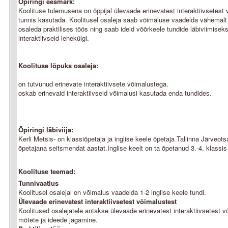
Õpiringi eesmärk:
Koolituse tulemusena on õppijal ülevaade erinevatest interaktiivsetest
tunnis kasutada. Koolitusel osaleja saab võimaluse vaadelda vähemalt 
osaleda praktilises töös ning saab ideid võõrkeele tundide läbiviimisek
interaktiivseid lehekülgi.
Koolituse lõpuks osaleja:
on tutvunud erinevate interaktiivsete võimalustega.
oskab erinevaid interaktiivseid võimalusi kasutada enda tundides.
Õpiringi läbiviija:
Kerli Metsis- on klassiõpetaja ja inglise keele õpetaja Tallinna Järve
õpetajana seitsmendat aastat.Inglise keelt on ta õpetanud 3.-4. klassis 
Koolituse teemad:
Tunnivaatlus
Koolitusel osalejal on võimalus vaadelda 1-2 inglise keele tundi.
Ülevaade erinevatest interaktiivsetest võimalustest
Koolitused osalejatele antakse ülevaade erinevatest interaktiivsetest 
mõtete ja ideede jagamine.