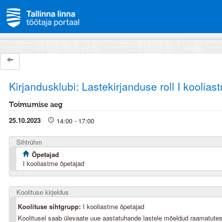
Kirjandusklubi: Lastekirjanduse roll I koolias
Toimumise aeg
25.10.2023
14:00 - 17:00
Sihtrühm
Õpetajad
I kooliastme õpetajad
Koolituse kirjeldus
Koolituse sihtgrupp:
I kooliastme õpetajad
Koolitusel saab ülevaate uue aastatuhande lastele mõeldud raamatutes