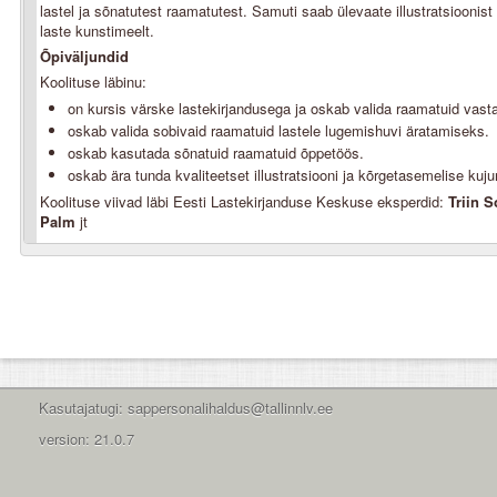
lastel ja sõnatutest raamatutest. Samuti saab ülevaate illustratsioonist
laste kunstimeelt.
Õpiväljundid
Koolituse läbinu:
on kursis värske lastekirjandusega ja oskab valida raamatuid vasta
oskab valida sobivaid raamatuid lastele lugemishuvi äratamiseks.
oskab kasutada sõnatuid raamatuid õppetöös.
oskab ära tunda kvaliteetset illustratsiooni ja kõrgetasemelise ku
Koolituse viivad läbi Eesti Lastekirjanduse Keskuse eksperdid:
Triin 
Palm
jt
Kasutajatugi: sappersonalihaldus@tallinnlv.ee
version: 21.0.7