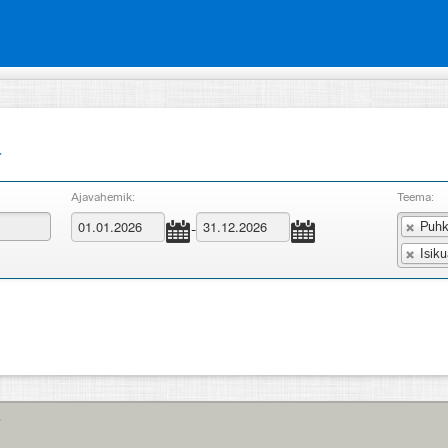
r
Ajavahemik:
Teema:
Puhk
-
Isik
e