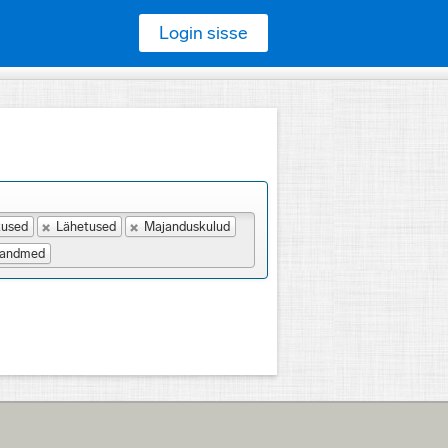
Login sisse
used
Lähetused
Majanduskulud
uandmed