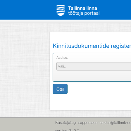
Kinnitusdokumentide registe
Asutus:
Otsi
Kasutajatugi: sappersonalihaldus@tallinnlv.e
version: 21.0.7