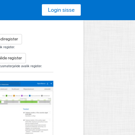
Login sisse
diregister
k register.
lide register
usmaterjalide avalik register.