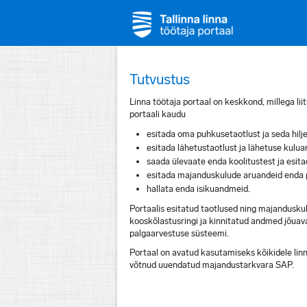
Tutvustus
Linna töötaja portaal on keskkond, millega li
portaali kaudu
esitada oma puhkusetaotlust ja seda hil
esitada lähetustaotlust ja lähetuse kulua
saada ülevaate enda koolitustest ja esita
esitada majanduskulude aruandeid enda p
hallata enda isikuandmeid.
Portaalis esitatud taotlused ning majandusku
kooskõlastusringi ja kinnitatud andmed jõuava
palgaarvestuse süsteemi.
Portaal on avatud kasutamiseks kõikidele lin
võtnud uuendatud majandustarkvara SAP.