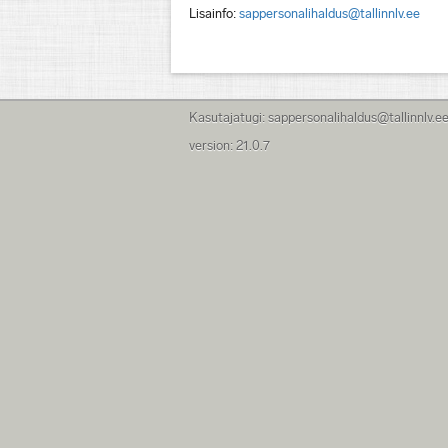
Lisainfo:
sappersonalihaldus@tallinnlv.ee
Kasutajatugi: sappersonalihaldus@tallinnlv.e
version: 21.0.7