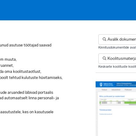
Avalik dokumen
itunud asutuse töötajad saavad
Kinnitusdokumentide avali
Koolitusmaterja
jem muuta,
ruannet,
Kesksete koolituste koolit
da oma koolitustaotlust,
oolt tehtud kulutuste hüvitamiseks,
lude aruanded läbivad portaalis
d automaatselt linna personali- ja
naasutustele, kes on kasutusele